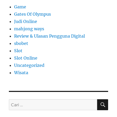
Game
Gates Of Olympus
Judi Online
mahjong ways
Review & Ulasan Pengguna Digital
sbobet
Slot
Slot Online
Uncategorized
Wisata
C
P
A
R
e
I