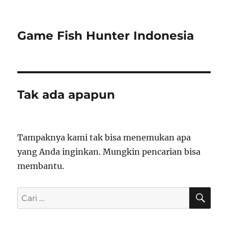
Game Fish Hunter Indonesia
Tak ada apapun
Tampaknya kami tak bisa menemukan apa
yang Anda inginkan. Mungkin pencarian bisa
membantu.
C
P
A
R
e
I
n