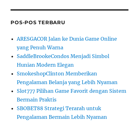
n
c
a
POS-POS TERBARU
r
i
ARESGACOR Jalan ke Dunia Game Online
a
yang Penuh Warna
n
SaddleBrookeCondos Menjadi Simbol
u
Hunian Modern Elegan
n
SmokeshopClinton Memberikan
t
Pengalaman Belanja yang Lebih Nyaman
u
Slot777 Pilihan Game Favorit dengan Sistem
k
Bermain Praktis
:
SBOBET88 Strategi Terarah untuk
Pengalaman Bermain Lebih Nyaman