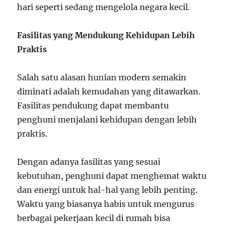
hari seperti sedang mengelola negara kecil.
Fasilitas yang Mendukung Kehidupan Lebih
Praktis
Salah satu alasan hunian modern semakin
diminati adalah kemudahan yang ditawarkan.
Fasilitas pendukung dapat membantu
penghuni menjalani kehidupan dengan lebih
praktis.
Dengan adanya fasilitas yang sesuai
kebutuhan, penghuni dapat menghemat waktu
dan energi untuk hal-hal yang lebih penting.
Waktu yang biasanya habis untuk mengurus
berbagai pekerjaan kecil di rumah bisa