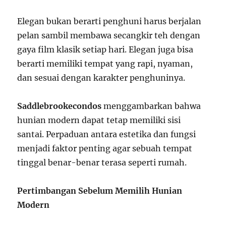
Elegan bukan berarti penghuni harus berjalan
pelan sambil membawa secangkir teh dengan
gaya film klasik setiap hari. Elegan juga bisa
berarti memiliki tempat yang rapi, nyaman,
dan sesuai dengan karakter penghuninya.
Saddlebrookecondos
menggambarkan bahwa
hunian modern dapat tetap memiliki sisi
santai. Perpaduan antara estetika dan fungsi
menjadi faktor penting agar sebuah tempat
tinggal benar-benar terasa seperti rumah.
Pertimbangan Sebelum Memilih Hunian
Modern