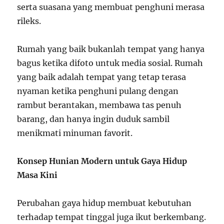
serta suasana yang membuat penghuni merasa
rileks.
Rumah yang baik bukanlah tempat yang hanya
bagus ketika difoto untuk media sosial. Rumah
yang baik adalah tempat yang tetap terasa
nyaman ketika penghuni pulang dengan
rambut berantakan, membawa tas penuh
barang, dan hanya ingin duduk sambil
menikmati minuman favorit.
Konsep Hunian Modern untuk Gaya Hidup
Masa Kini
Perubahan gaya hidup membuat kebutuhan
terhadap tempat tinggal juga ikut berkembang.