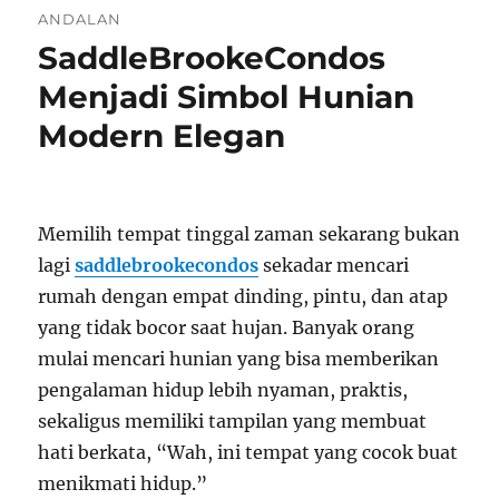
g
ANDALAN
o
SaddleBrookeCondos
r
i
Menjadi Simbol Hunian
Modern Elegan
Memilih tempat tinggal zaman sekarang bukan
lagi
saddlebrookecondos
sekadar mencari
rumah dengan empat dinding, pintu, dan atap
yang tidak bocor saat hujan. Banyak orang
mulai mencari hunian yang bisa memberikan
pengalaman hidup lebih nyaman, praktis,
sekaligus memiliki tampilan yang membuat
hati berkata, “Wah, ini tempat yang cocok buat
menikmati hidup.”