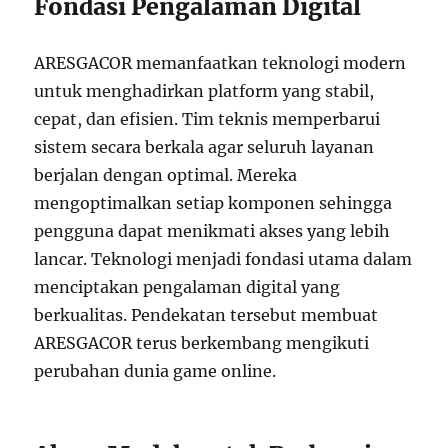
Fondasi Pengalaman Digital
ARESGACOR memanfaatkan teknologi modern
untuk menghadirkan platform yang stabil,
cepat, dan efisien. Tim teknis memperbarui
sistem secara berkala agar seluruh layanan
berjalan dengan optimal. Mereka
mengoptimalkan setiap komponen sehingga
pengguna dapat menikmati akses yang lebih
lancar. Teknologi menjadi fondasi utama dalam
menciptakan pengalaman digital yang
berkualitas. Pendekatan tersebut membuat
ARESGACOR terus berkembang mengikuti
perubahan dunia game online.