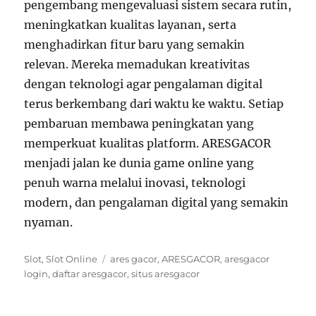
pengembang mengevaluasi sistem secara rutin,
meningkatkan kualitas layanan, serta
menghadirkan fitur baru yang semakin
relevan. Mereka memadukan kreativitas
dengan teknologi agar pengalaman digital
terus berkembang dari waktu ke waktu. Setiap
pembaruan membawa peningkatan yang
memperkuat kualitas platform. ARESGACOR
menjadi jalan ke dunia game online yang
penuh warna melalui inovasi, teknologi
modern, dan pengalaman digital yang semakin
nyaman.
K
T
Slot
,
Slot Online
ares gacor
,
ARESGACOR
,
aresgacor
a
a
login
,
daftar aresgacor
,
situs aresgacor
t
g
e