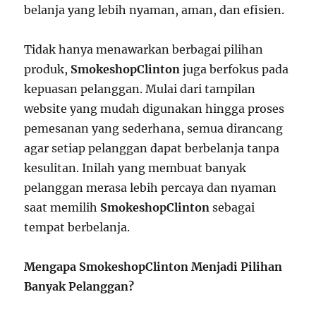
belanja yang lebih nyaman, aman, dan efisien.
Tidak hanya menawarkan berbagai pilihan
produk,
SmokeshopClinton
juga berfokus pada
kepuasan pelanggan. Mulai dari tampilan
website yang mudah digunakan hingga proses
pemesanan yang sederhana, semua dirancang
agar setiap pelanggan dapat berbelanja tanpa
kesulitan. Inilah yang membuat banyak
pelanggan merasa lebih percaya dan nyaman
saat memilih
SmokeshopClinton
sebagai
tempat berbelanja.
Mengapa SmokeshopClinton Menjadi Pilihan
Banyak Pelanggan?