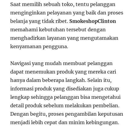
Saat memilih sebuah toko, tentu pelanggan
menginginkan pelayanan yang baik dan proses
belanja yang tidak ribet.
SmokeshopClinton
memahami kebutuhan tersebut dengan
menghadirkan layanan yang mengutamakan
kenyamanan pengguna.
Navigasi yang mudah membuat pelanggan
dapat menemukan produk yang mereka cari
hanya dalam beberapa langkah. Selain itu,
informasi produk yang disediakan juga cukup
lengkap sehingga pelanggan bisa mengetahui
detail produk sebelum melakukan pembelian.
Dengan begitu, proses pengambilan keputusan
menjadi lebih cepat dan minim kebingungan.