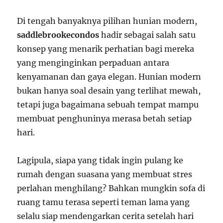
Di tengah banyaknya pilihan hunian modern,
saddlebrookecondos
hadir sebagai salah satu
konsep yang menarik perhatian bagi mereka
yang menginginkan perpaduan antara
kenyamanan dan gaya elegan. Hunian modern
bukan hanya soal desain yang terlihat mewah,
tetapi juga bagaimana sebuah tempat mampu
membuat penghuninya merasa betah setiap
hari.
Lagipula, siapa yang tidak ingin pulang ke
rumah dengan suasana yang membuat stres
perlahan menghilang? Bahkan mungkin sofa di
ruang tamu terasa seperti teman lama yang
selalu siap mendengarkan cerita setelah hari