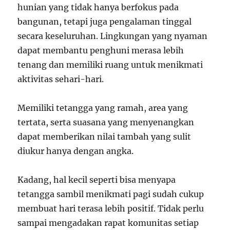
hunian yang tidak hanya berfokus pada
bangunan, tetapi juga pengalaman tinggal
secara keseluruhan. Lingkungan yang nyaman
dapat membantu penghuni merasa lebih
tenang dan memiliki ruang untuk menikmati
aktivitas sehari-hari.
Memiliki tetangga yang ramah, area yang
tertata, serta suasana yang menyenangkan
dapat memberikan nilai tambah yang sulit
diukur hanya dengan angka.
Kadang, hal kecil seperti bisa menyapa
tetangga sambil menikmati pagi sudah cukup
membuat hari terasa lebih positif. Tidak perlu
sampai mengadakan rapat komunitas setiap