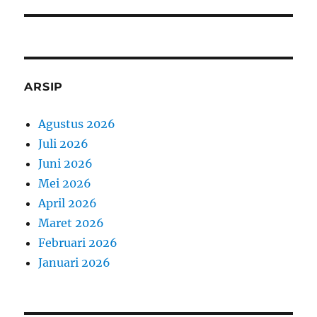
n
p
e
y
r
o
a
i
:
s
k
ARSIP
u
t
Agustus 2026
n
Juli 2026
y
Juni 2026
a
Mei 2026
:
April 2026
Maret 2026
Februari 2026
Januari 2026