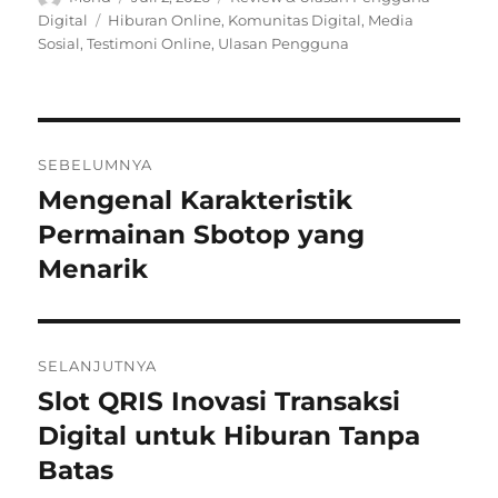
e
i
a
T
Digital
Hiburan Online
,
Komunitas Digital
,
Media
n
p
t
a
Sosial
,
Testimoni Online
,
Ulasan Pengguna
u
o
e
g
l
s
g
i
k
o
s
a
r
N
n
i
SEBELUMNYA
p
a
Mengenal Karakteristik
P
a
o
Permainan Sbotop yang
d
v
a
s
Menarik
i
s
e
g
b
SELANJUTNYA
a
e
Slot QRIS Inovasi Transaksi
P
l
s
o
Digital untuk Hiburan Tanpa
u
s
i
Batas
m
b