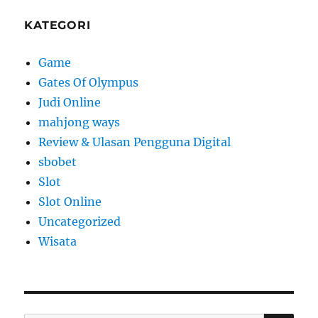
KATEGORI
Game
Gates Of Olympus
Judi Online
mahjong ways
Review & Ulasan Pengguna Digital
sbobet
Slot
Slot Online
Uncategorized
Wisata