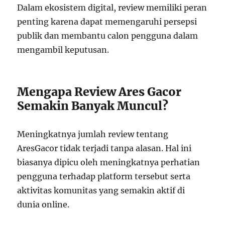
Dalam ekosistem digital, review memiliki peran
penting karena dapat memengaruhi persepsi
publik dan membantu calon pengguna dalam
mengambil keputusan.
Mengapa Review Ares Gacor
Semakin Banyak Muncul?
Meningkatnya jumlah review tentang
AresGacor tidak terjadi tanpa alasan. Hal ini
biasanya dipicu oleh meningkatnya perhatian
pengguna terhadap platform tersebut serta
aktivitas komunitas yang semakin aktif di
dunia online.