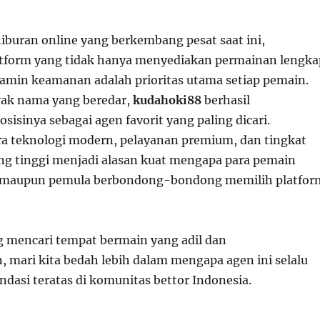
hiburan online yang berkembang pesat saat ini,
form yang tidak hanya menyediakan permainan lengka
jamin keamanan adalah prioritas utama setiap pemain.
yak nama yang beredar,
kudahoki88
berhasil
isinya sebagai agen favorit yang paling dicari.
a teknologi modern, pelayanan premium, dan tingkat
g tinggi menjadi alasan kuat mengapa para pemain
maupun pemula berbondong-bondong memilih platfor
g mencari tempat bermain yang adil dan
mari kita bedah lebih dalam mengapa agen ini selalu
dasi teratas di komunitas bettor Indonesia.