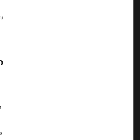
au
i
o
a
a