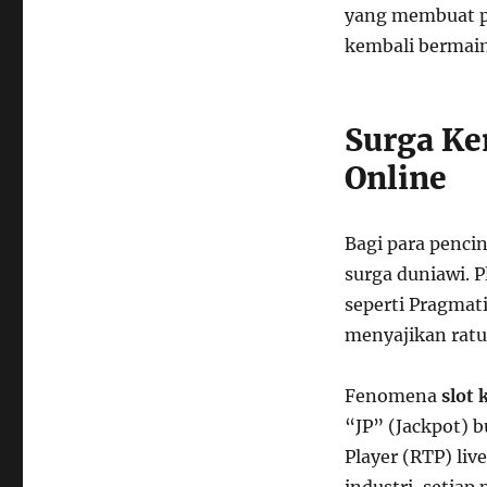
yang membuat p
kembali bermain 
Surga Ke
Online
Bagi para penci
surga duniawi. P
seperti Pragmat
menyajikan ratu
Fenomena
slot
“JP” (Jackpot) b
Player (RTP) liv