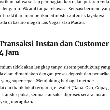
stikan bahwa setiap pembagian kartu dan putaran roda
an dengan 100% adil tanpa rekayasa. Sensasi bermain yan
interaktif ini memberikan atmosfer autentik layaknya
ada di kasino megah Las Vegas atau Macau.
Transaksi Instan dan Customer
24 Jam
emium tidak akan lengkap tanpa sistem pendukung yan
Anda akan dimanjakan dengan proses deposit dan penarik
 yang super cepat. Mendukung berbagai metode
i dari bank lokal ternama, e-wallet (Dana, Ovo, Gopay,
 transfer pulsa, semua transaksi diproses secara instan
 yang merugikan.