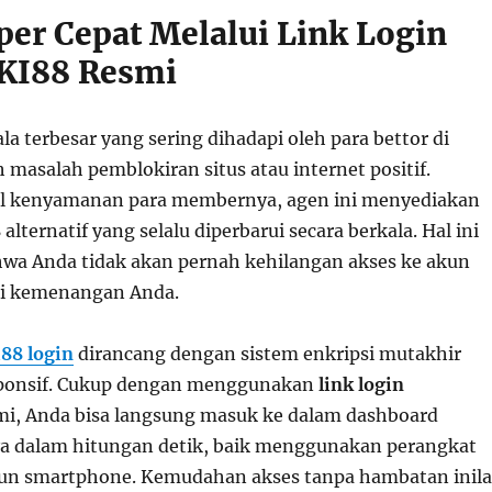
per Cepat Melalui Link Login
I88 Resmi
la terbesar yang sering dihadapi oleh para bettor di
 masalah pemblokiran situs atau internet positif.
 kenyamanan para membernya, agen ini menyediakan
8
alternatif yang selalu diperbarui secara berkala. Hal ini
a Anda tidak akan pernah kehilangan akses ke akun
i kemenangan Anda.
88 login
dirancang dengan sistem enkripsi mutakhir
sponsif. Cukup dengan menggunakan
link login
i, Anda bisa langsung masuk ke dalam dashboard
a dalam hitungan detik, baik menggunakan perangkat
n smartphone. Kemudahan akses tanpa hambatan inil