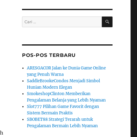
CARI
Pencarian
untuk:
POS-POS TERBARU
ARESGACOR Jalan ke Dunia Game Online
yang Penuh Warna
SaddleBrookeCondos Menjadi Simbol
Hunian Modern Elegan
SmokeshopClinton Memberikan
Pengalaman Belanja yang Lebih Nyaman
Slot777 Pilihan Game Favorit dengan
Sistem Bermain Praktis
SBOBET88 Strategi Terarah untuk
Pengalaman Bermain Lebih Nyaman
ah