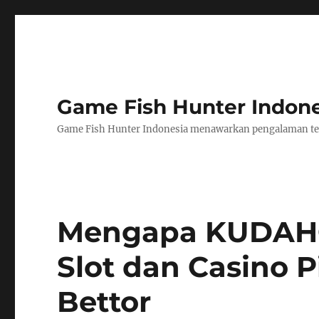
Game Fish Hunter Indone
Game Fish Hunter Indonesia menawarkan pengalaman temb
Mengapa KUDAHO
Slot dan Casino 
Bettor