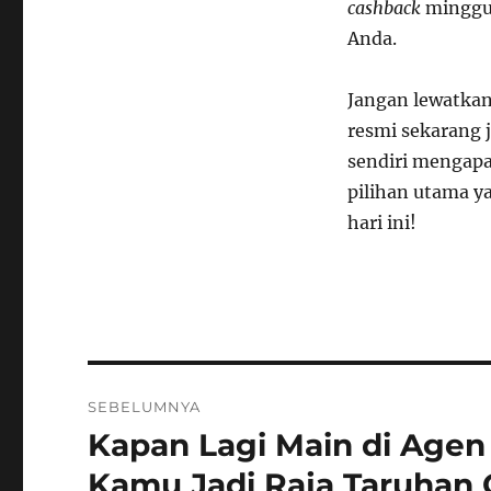
cashback
minggua
Anda.
Jangan lewatkan
resmi sekarang j
sendiri mengapa
pilihan utama y
hari ini!
Navigasi
SEBELUMNYA
pos
Kapan Lagi Main di Agen
Pos
sebelumnya:
Kamu Jadi Raja Taruhan 