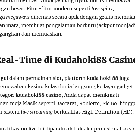
p putaran memberi Anda peluang nyata untuk membawa
an besar. Fitur-fitur modern seperti
free spins
,
gga
megaways
dikemas secara apik dengan grafis memuk
n mata, membuat pengalaman berburu jackpot menjad
egangkan dan memuaskan.
Real-Time di Kudahoki88 Casin
gul dalam permainan slot, platform
kuda hoki 88
juga
mewahan kasino kelas dunia langsung ke layar gadget
ategori
kudahoki88 casino
, Anda dapat menikmati
an meja klasik seperti Baccarat, Roulette, Sic Bo, hingg
n sistem
live streaming
berkualitas High Definition (HD).
di kasino live ini dipandu oleh dealer profesional secar