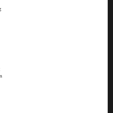
g
g
an