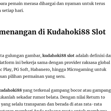
ara pemain merasa dihargai dan nyaman untuk terus
setiap hari.
menangan di Kudahoki88 Slot
nta gulungan gambar,
kudahoki88 slot
adalah definisi da
latform ini bekerja sama dengan provider raksasa global
ic Play, PG Soft, Habanero, hingga Microgaming untuk
san pilihan permainan yang seru.
 kudahoki88
yang terkenal gampang bocor atau gampang
ukanlah sekadar rumor belata. Dengan nilai Return to
e yang selalu transparan dan berada di atas rata-rata