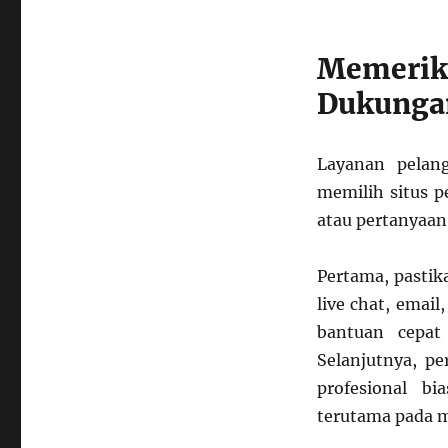
Memeri
Dukunga
Layanan pelan
memilih situs p
atau pertanyaan
Pertama, pastik
live chat, emai
bantuan cepat
Selanjutnya, pe
profesional b
terutama pada ma