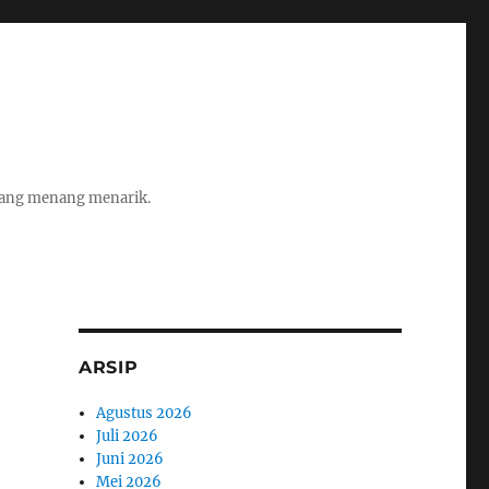
luang menang menarik.
ARSIP
Agustus 2026
Juli 2026
Juni 2026
Mei 2026