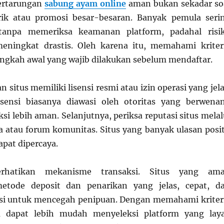
pertarungan
sabung ayam online
aman bukan sekadar so
ik atau promosi besar-besaran. Banyak pemula seri
 tanpa memeriksa keamanan platform, padahal risi
meningkat drastis. Oleh karena itu, memahami kriter
angkah awal yang wajib dilakukan sebelum mendaftar.
n situs memiliki lisensi resmi atau izin operasi yang jela
isensi biasanya diawasi oleh otoritas yang berwena
si lebih aman. Selanjutnya, periksa reputasi situs melal
 atau forum komunitas. Situs yang banyak ulasan posit
apat dipercaya.
erhatikan mekanisme transaksi. Situs yang am
etode deposit dan penarikan yang jelas, cepat, d
ksi untuk mencegah penipuan. Dengan memahami kriter
a dapat lebih mudah menyeleksi platform yang lay