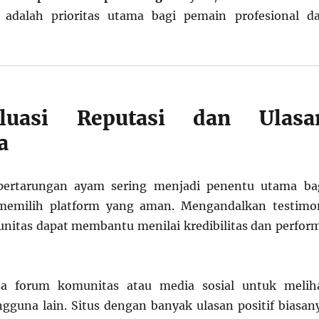
adalah prioritas utama bagi pemain profesional d
luasi Reputasi dan Ulasa
a
 pertarungan ayam sering menjadi penentu utama ba
memilih platform yang aman. Mengandalkan testimo
nitas dapat membantu menilai kredibilitas dan perfor
sa forum komunitas atau media sosial untuk melih
guna lain. Situs dengan banyak ulasan positif biasan