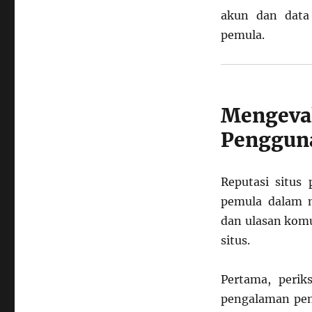
akun dan data 
pemula.
Mengeva
Penggun
Reputasi situs
pemula dalam 
dan ulasan komu
situs.
Pertama, perik
pengalaman peng