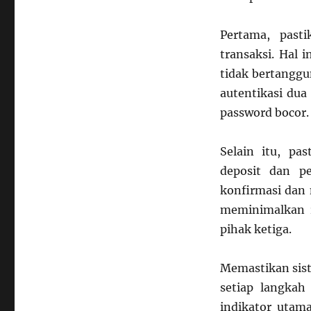
Pertama, past
transaksi. Hal 
tidak bertanggu
autentikasi dua
password bocor.
Selain itu, pas
deposit dan p
konfirmasi dan 
meminimalkan r
pihak ketiga.
Memastikan sist
setiap langkah
indikator utam