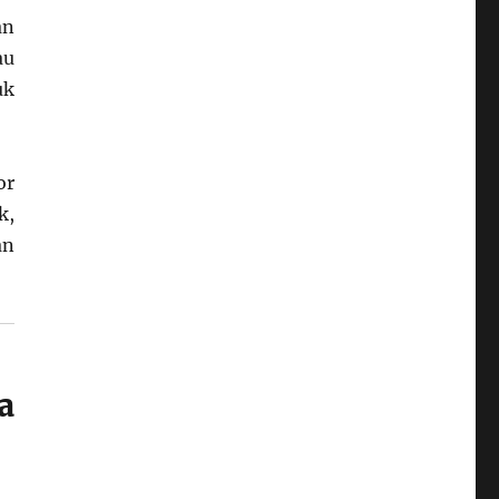
an
au
uk
or
k,
an
a