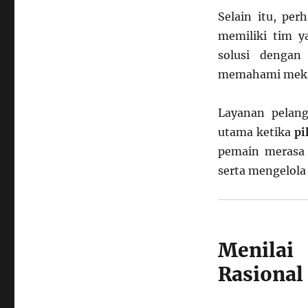
Selain itu, per
memiliki tim 
solusi dengan
memahami mekan
Layanan pelang
utama ketika
pi
pemain merasa 
serta mengelola 
Menilai
Rasional