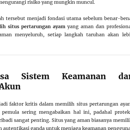
mengurangi risiko yang mungkin muncul.
h tersebut menjadi fondasi utama sebelum benar-ben
lih situs pertarungan ayam
yang aman dan profesiona
man menyeluruh, setiap langkah taruhan akan leb
ksa Sistem Keamanan da
 Akun
i faktor kritis dalam memilih situs pertarungan aya
pemula sering mengabaikan hal ini, padahal protek
ribadi sangat penting. Situs yang aman biasanya memili
an autentikasi ganda untuk menjaga keamanan pengguna