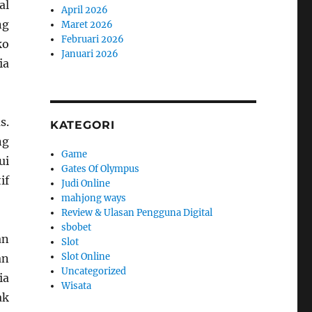
al
April 2026
ng
Maret 2026
Februari 2026
ko
Januari 2026
ia
s.
KATEGORI
ng
Game
ui
Gates Of Olympus
if
Judi Online
mahjong ways
Review & Ulasan Pengguna Digital
sbobet
an
Slot
Slot Online
an
Uncategorized
ia
Wisata
ak