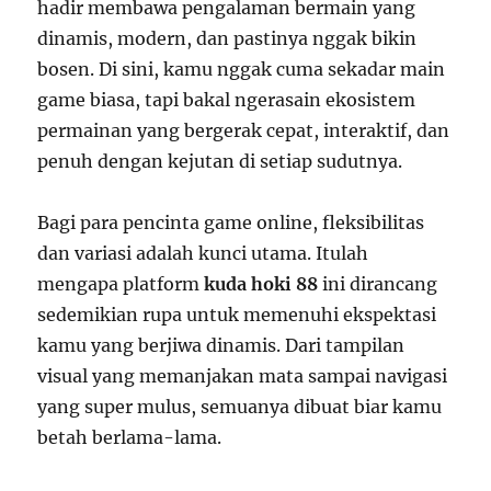
hadir membawa pengalaman bermain yang
dinamis, modern, dan pastinya nggak bikin
bosen. Di sini, kamu nggak cuma sekadar main
game biasa, tapi bakal ngerasain ekosistem
permainan yang bergerak cepat, interaktif, dan
penuh dengan kejutan di setiap sudutnya.
Bagi para pencinta game online, fleksibilitas
dan variasi adalah kunci utama. Itulah
mengapa platform
kuda hoki 88
ini dirancang
sedemikian rupa untuk memenuhi ekspektasi
kamu yang berjiwa dinamis. Dari tampilan
visual yang memanjakan mata sampai navigasi
yang super mulus, semuanya dibuat biar kamu
betah berlama-lama.