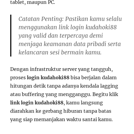
tablet, maupun PC.
Catatan Penting:
Pastikan kamu selalu
menggunakan
link login kudahoki88
yang valid dan terpercaya demi
menjaga keamanan data pribadi serta
kelancaran sesi bermain kamu.
Dengan infrastruktur server yang tangguh,
proses
login kudahoki88
bisa berjalan dalam
hitungan detik tanpa adanya kendala lagging
atau buffering yang mengganggu. Begitu klik
link login kudahoki88
, kamu langsung
diarahkan ke gerbang hiburan tanpa batas
yang siap memanjakan waktu santai kamu.