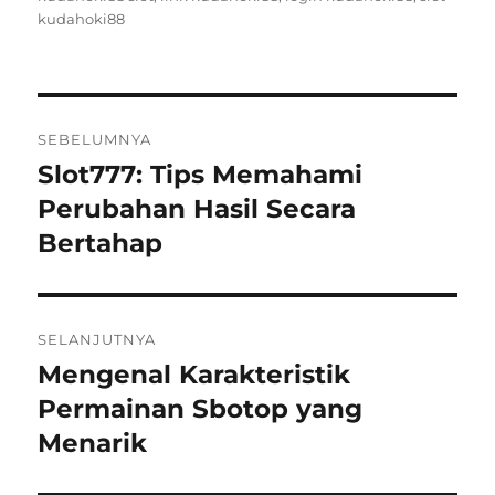
n
p
t
g
kudahoki88
u
o
e
l
s
g
i
k
o
s
a
r
N
n
i
SEBELUMNYA
p
a
Slot777: Tips Memahami
P
a
o
Perubahan Hasil Secara
d
v
a
s
Bertahap
i
s
e
g
b
SELANJUTNYA
a
e
Mengenal Karakteristik
P
l
s
o
Permainan Sbotop yang
u
s
i
Menarik
m
b
n
p