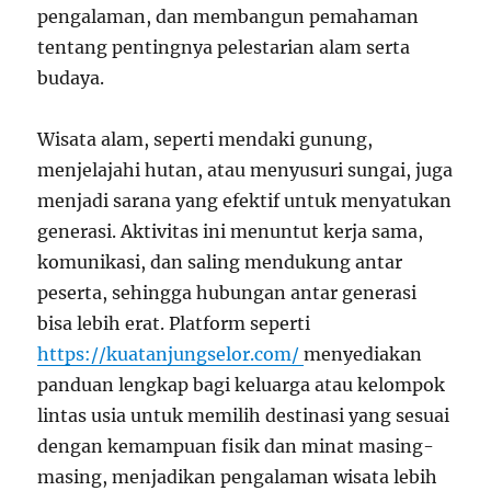
pengalaman, dan membangun pemahaman
tentang pentingnya pelestarian alam serta
budaya.
Wisata alam, seperti mendaki gunung,
menjelajahi hutan, atau menyusuri sungai, juga
menjadi sarana yang efektif untuk menyatukan
generasi. Aktivitas ini menuntut kerja sama,
komunikasi, dan saling mendukung antar
peserta, sehingga hubungan antar generasi
bisa lebih erat. Platform seperti
https://kuatanjungselor.com/
menyediakan
panduan lengkap bagi keluarga atau kelompok
lintas usia untuk memilih destinasi yang sesuai
dengan kemampuan fisik dan minat masing-
masing, menjadikan pengalaman wisata lebih