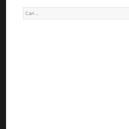
Pencarian
untuk: