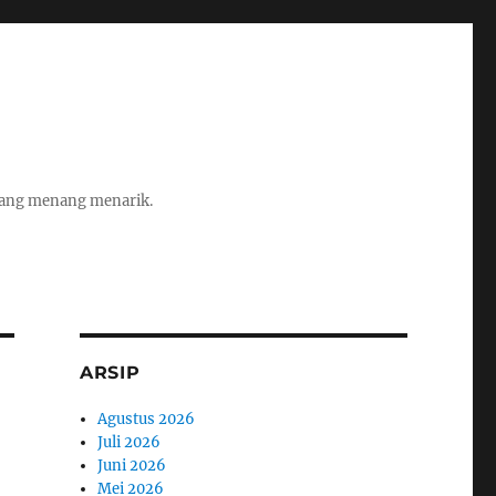
luang menang menarik.
ARSIP
Agustus 2026
Juli 2026
Juni 2026
Mei 2026