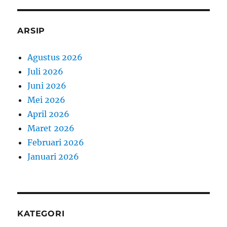
c
a
ARSIP
r
i
Agustus 2026
a
Juli 2026
n
Juni 2026
u
Mei 2026
n
April 2026
t
Maret 2026
u
Februari 2026
k
Januari 2026
:
KATEGORI