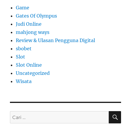
Game
Gates Of Olympus
Judi Online
mahjong ways
Review & Ulasan Pengguna Digital
sbobet
Slot
Slot Online
Uncategorized
Wisata
C
P
A
R
e
I